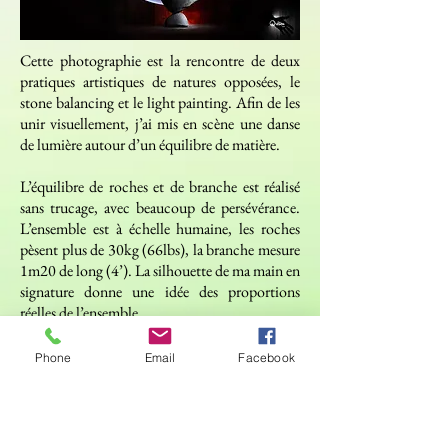
Cette photographie est la rencontre de deux
pratiques artistiques de natures opposées, le
stone balancing et le light painting. Afin de les
unir visuellement, j’ai mis en scène une danse
de lumière autour d’un équilibre de matière.
L’équilibre de roches et de branche est réalisé
sans trucage, avec beaucoup de persévérance.
L’ensemble est à échelle humaine, les roches
pèsent plus de 30kg (66lbs), la branche mesure
1m20 de long (4’). La silhouette de ma main en
signature donne une idée des proportions
réelles de l’ensemble.
Les traces lumineuses sont « peintes » avec des
Phone
Email
Facebook
lampes de poches et des tubes lumineux, en
arrière de l’équilibre, directement dans la scène
photographiée, le temps d’une seule exposition
longue de 45 secondes. Leurs volutes sont le